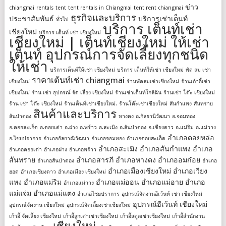
ข่าว
chiangmai
rentals
tent
tent rentals in Chiangmai
tent rent chiangmai
ธุรกิจและบริการ
ประชาสัมพันธ์
บริการเช่าเต็นท์
ทั่วไป
บริการ เต็นท์เช่า
เชียงใหม่
บริการ เต็นท์ เช่า เชียงใหม่
เชียงใหม่ | เต็นท์เชียงใหม่ ให้เช่า
เต็นท์ อุปกรณ์การจัดเลี้ยงทุกชนิด
ให้เช่า
บริการเต็นท์ให้เช่า เชียงใหม่
บริการ เต็นท์ให้เช่า เชียงใหม่
พัด ลม เช่า
ราคาเต้นท์เช่า chiangmai
เชียงใหม่
ร้านพัดลมเช่าเชียงใหม่
ร้านเก้าอี้เช่า
เชียงใหม่
ร้าน เช่า อุปกรณ์ จัด เลี้ยง เชียงใหม่
ร้านเช่าเต็นท์ใกล้ฉัน
ร้านเช่า โต๊ะ เชียงใหม่
ร้าน เช่า โต๊ะ เชียงใหม่
ร้านเต็นท์เช่าเชียงใหม่.
ร้านโต๊ะเช่าเชียงใหม่
สันกำแพง
สันทราย
สินค้าและบริการ
สันป่าตอง
หางดง
อ.กัลยานิวัฒนา
อ.จอมทอง
อ.ดอยสะเก็ด
อ.ดอยเต่า
อ.ฝาง
อ.พร้าว
อ.สะเมิง
อ.สันป่าตอง
อ.เชียงดาว
อ.แม่ริม
อ.แม่วาง
อำเภอดอยหล่อ
อ.ไชยปราการ
อำเภอกัลยาณิวัฒนา
อำเภอจอมทอง
อำเภอดอยสะเก็ด
อำเภอสะเมิง
อำเภอสันกำแพง
อำเภอ
อำเภอดอยเต่า
อำเภอฝาง
อำเภอพร้าว
สันทราย
อำเภอสารภี
อำเภอหางดง
อำเภออมก๋อย
อำเภอสันป่าตอง
อำเภอ
อำเภอเมืองเชียงใหม่
อำเภอเวียง
ฮอด
อำเภอเชียงดาว
อำเภอเมือง เชียงใหม่
แหง
อำเภอแม่ริม
อำเภอแม่ออน
อำเภอแม่อาย
อำเภอ
อำเภอแม่วาง
แม่แจ่ม
อำเภอแม่แตง
อำเภอไชยปราการ
อุปกรณ์จัดงานอีเว้นท์ เช่า เชียงใหม่
อุปกรณ์อีเว้นท์ เชียงใหม่
อุปกรณ์จัดงาน เชียงใหม่
อุปกรณ์จัดเลี้ยงเช่าเชียงใหม่
เก้าอี้ จัดเลี้ยง เชียงใหม่
เก้าอี้ลูกเต๋าเช่าเชียงใหม่
เก้าอี้สตูลเช่าเชียงใหม่
เก้าอี้สํานักงาน