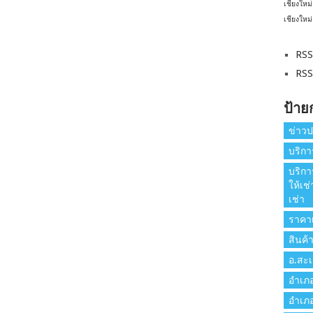
เชียงใหม่
เชียงใหม่
RSS
RSS
ป้าย
ข่าวป
บริกา
บริกา
ให้เช
เช่า
ราคาเ
สินค้
อ.สะเ
อำเภ
อำเภ