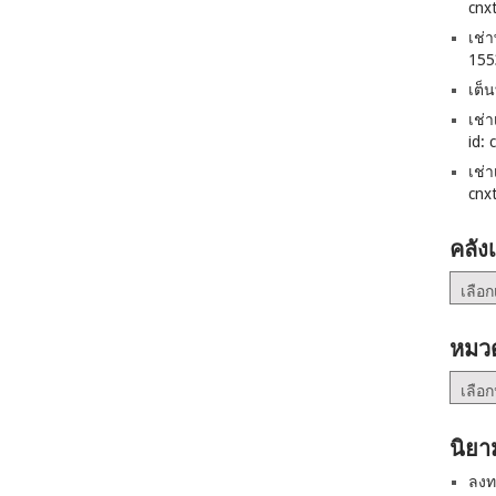
cnx
เช่
155
เต็
เช่
id: 
เช่
cnx
คลัง
คลัง
เก็บ
หมวด
หมวด
หมู่
นิยา
ลงท