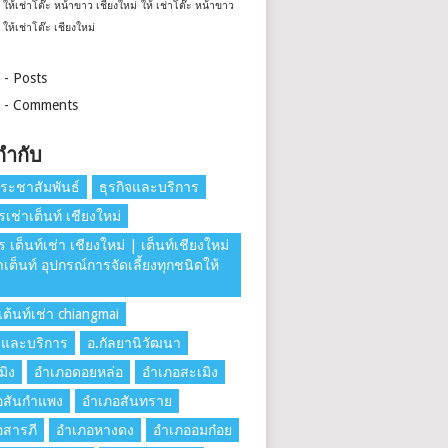
ให้เช่าโต๊ะ หน้าขาว เชียงใหม่
ให้ เช่าโต๊ะ หน้าขาว
ให้เช่าโต๊ะ เชียงใหม่
 - Posts
 - Comments
กำกับ
ระชาสัมพันธ์
ธุรกิจและบริการ
รเช่าเต็นท์ เชียงใหม่
ร เต็นท์เช่า เชียงใหม่ | เต็นท์เชียงใหม่
่าเต็นท์ อุปกรณ์การจัดเลี้ยงทุกชนิดให้
ต้นท์เช่า chiangmai
าและบริการ
อ.กัลยานิวัฒนา
มิง
อำเภอดอยหล่อ
อำเภอสะเมิง
อสันกำแพง
อำเภอสันทราย
อสารภี
อำเภอหางดง
อำเภออมก๋อย