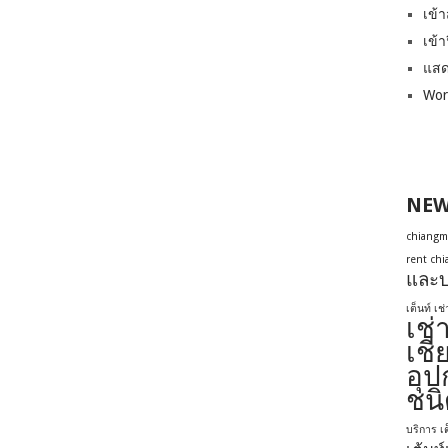
เข้า
เข้า
แสด
Wor
NEW
chiangm
rent ch
และบ
เต็นท์ เช
เช่
เชี
อุป
ชนิ
บริการ เต