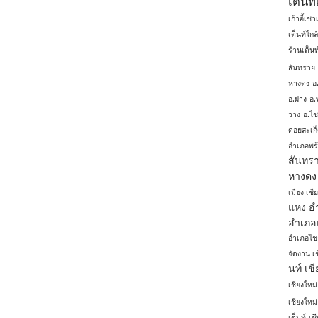
เต้นท
เก้าอี้เช่
เต็นท์ใกล
ร้านเต็นท
สันทราย
หางดง
อ
อ.ฝาง
อ.
วาง
อ.ไ
ดอยสะเก
อำเภอพร
สันทร
หางดง
เมือง เชี
แหง
อ
อำเภอ
อำเภอไ
จัดงาน เ
นท์ เช
เชียงใหม่
เชียงใหม่
เต็นท์
เช