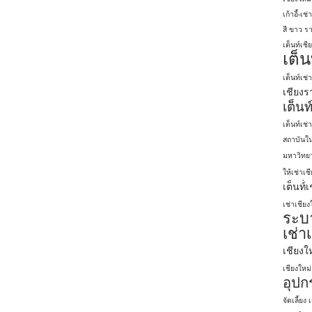
เก้าอี้-เช
สี ขาว รา
เต็นท์เชี
เต็น
เต็นท์เช่
เชียงร
เต็นท
เต็นท์เช่
สถาบันใน
มหาวิทยา
ให้เช่าเช
เต็นท์่
เช่าเชียง
ระบา
เช่า
เชียงใ
เชียงใหม่
อุปกร
จัดเลี้ยง 