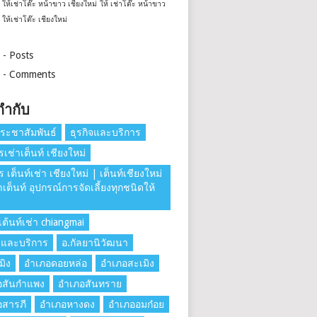
ให้เช่าโต๊ะ หน้าขาว เชียงใหม่
ให้ เช่าโต๊ะ หน้าขาว
ให้เช่าโต๊ะ เชียงใหม่
 - Posts
 - Comments
กำกับ
ระชาสัมพันธ์
ธุรกิจและบริการ
รเช่าเต็นท์ เชียงใหม่
ร เต็นท์เช่า เชียงใหม่ | เต็นท์เชียงใหม่
่าเต็นท์ อุปกรณ์การจัดเลี้ยงทุกชนิดให้
ต้นท์เช่า chiangmai
าและบริการ
อ.กัลยานิวัฒนา
มิง
อำเภอดอยหล่อ
อำเภอสะเมิง
อสันกำแพง
อำเภอสันทราย
อสารภี
อำเภอหางดง
อำเภออมก๋อย