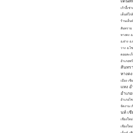
เต้นท
เก้าอี้เช่
เต็นท์ใกล
ร้านเต็นท
สันทราย
หางดง
อ
อ.ฝาง
อ.
วาง
อ.ไ
ดอยสะเก
อำเภอพร
สันทร
หางดง
เมือง เชี
แหง
อ
อำเภอ
อำเภอไ
จัดงาน เ
นท์ เช
เชียงใหม่
เชียงใหม่
เต็นท์
เช