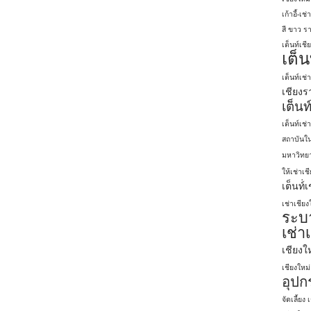
เก้าอี้-เช
สี ขาว รา
เต็นท์เชี
เต็น
เต็นท์เช่
เชียงร
เต็นท
เต็นท์เช่
สถาบันใน
มหาวิทยา
ให้เช่าเช
เต็นท์่
เช่าเชียง
ระบา
เช่า
เชียงใ
เชียงใหม่
อุปกร
จัดเลี้ยง 