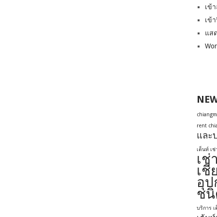
เข้า
เข้า
แสด
Wor
NEW
chiangm
rent ch
และบ
เต็นท์ เช
เช่
เชี
อุป
ชนิ
บริการ เต