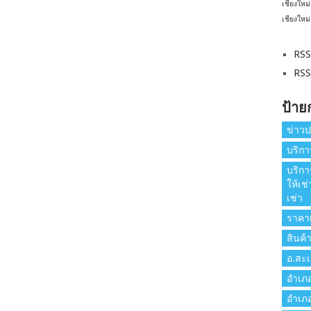
เชียงใหม่
เชียงใหม่
RSS
RSS
ป้าย
ข่าวป
บริกา
บริกา
ให้เช
เช่า
ราคาเ
สินค้
อ.สะเ
อำเภ
อำเภ