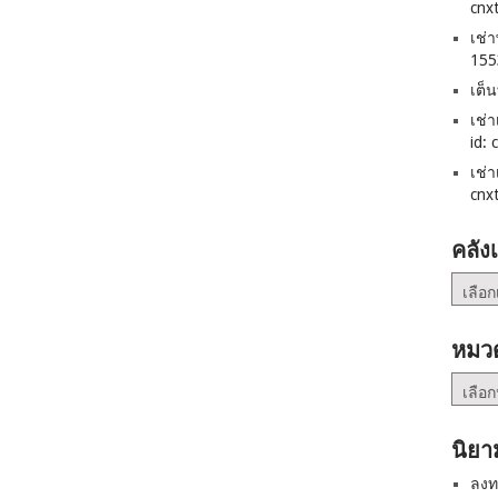
cnx
เช่
155
เต็
เช่
id: 
เช่
cnx
คลัง
คลัง
เก็บ
หมวด
หมวด
หมู่
นิยา
ลงท